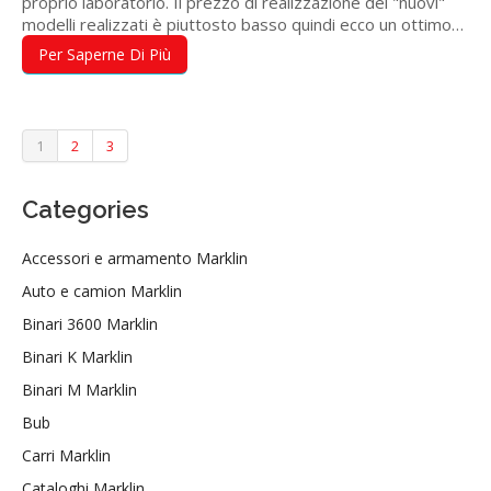
proprio laboratorio. Il prezzo di realizzazione dei "nuovi"
modelli realizzati è piuttosto basso quindi ecco un ottimo…
Per Saperne Di Più
1
2
3
Categories
Accessori e armamento Marklin
Auto e camion Marklin
Binari 3600 Marklin
Binari K Marklin
Binari M Marklin
Bub
Carri Marklin
Cataloghi Marklin