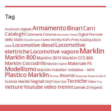
Tag
Armamento
Binari
Carri
Accessori digitale
Cataloghi
Catenaria
Cisterna
Digital
Ferrovie
Decoder Delta
dello Stato
Hamo
Hornby
Koll's Preis Katalog
Liliput
Fleischmann
Locomotive
Locomotive diesel
Lima
Marklin
elettriche
Locomotive vapore
Marklin 800
Marklin 3015
Marklin CCS 800
Marklin Coccodrillo
Materiale FS
Marklin Hamo
Modellismo
Märklin Händler Initiative - MHI
Plastico Marklin
Ricambi
Scala 0
Pocher
Rivarossi
Rowa
Tecniche
Segnali
Scatola Marklin
SNCF
Telex
Start Set
Trix
Vetture
Youtube video trenini
Zamak
Zinkpest