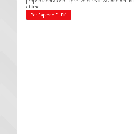
proprio laboratorio. Il prezzo di realizzazione dei "n
ottimo…
Per Saperne Di Più