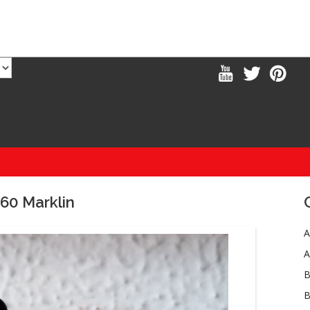
60 Marklin
A
A
B
B