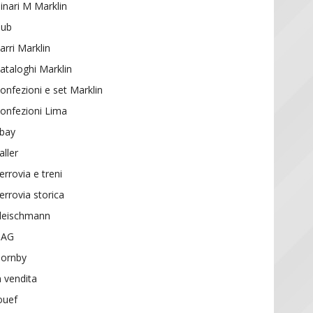
inari M Marklin
ub
arri Marklin
ataloghi Marklin
onfezioni e set Marklin
onfezioni Lima
bay
aller
errovia e treni
errovia storica
leischmann
HAG
ornby
n vendita
ouef