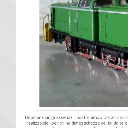
Dopo una lunga assenza il nostro amico Dikran ritorna
"realizzabile" per chi ha dimestichezza nel fai da te