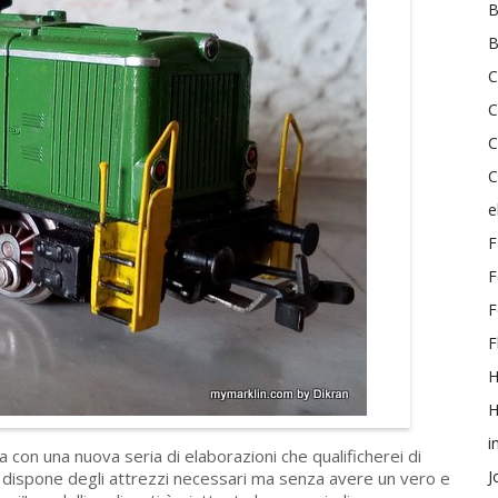
B
B
C
C
C
C
e
F
F
F
F
H
i
 con una nuova seria di elaborazioni che qualificherei di
J
 e dispone degli attrezzi necessari ma senza avere un vero e