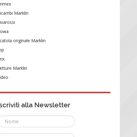
rimex
icambi Marklin
ivarossi
Rowa
catola originale Marklin
op
rix
etture Marklin
ideo
Iscriviti alla Newsletter