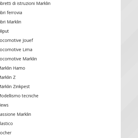
ibretti di istruzioni Marklin
ibri ferrovia
ibri Marklin
iliput
ocomotive Jouef
ocomotive Lima
ocomotive Marklin
arklin Hamo
arklin Z
ärklin Zinkpest
odellismo tecniche
News
assione Marklin
lastico
ocher