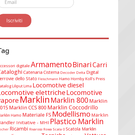
Tag
Armamento
Binari
Carri
ccessori digitale
Cataloghi
Catenaria
Cisterna
Digital
Decoder Delta
errovie dello Stato
Hamo
Hornby
Koll's Preis
Fleischmann
Locomotive diesel
atalog
Liliput
Lima
Locomotive elettriche
Locomotive
Marklin
Marklin 800
vapore
Marklin
Marklin Coccodrillo
015
Marklin CCS 800
Modellismo
Materiale FS
Märklin
arklin Hamo
Plastico Marklin
ändler Initiative - MHI
Ricambi
Scatola Marklin
Scala 0
ocher
Rivarossi
Rowa