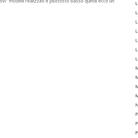
uovi" modelli realizzati è piuttosto basso quindi ecco un
L
L
L
L
L
L
L
M
M
M
M
P
P
P