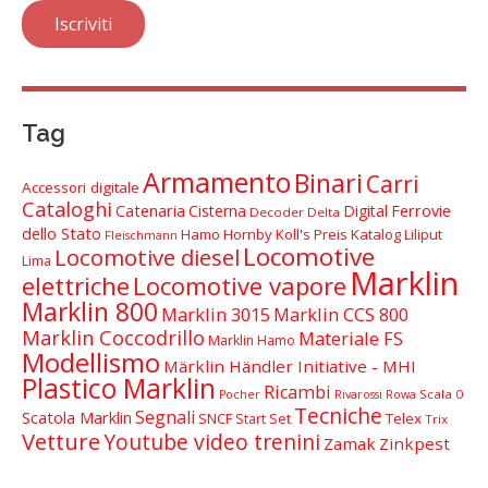
Tag
Armamento
Binari
Carri
Accessori digitale
Cataloghi
Catenaria
Cisterna
Digital
Ferrovie
Decoder Delta
dello Stato
Hamo
Hornby
Koll's Preis Katalog
Liliput
Fleischmann
Locomotive
Locomotive diesel
Lima
Marklin
elettriche
Locomotive vapore
Marklin 800
Marklin 3015
Marklin CCS 800
Marklin Coccodrillo
Materiale FS
Marklin Hamo
Modellismo
Märklin Händler Initiative - MHI
Plastico Marklin
Ricambi
Scala 0
Pocher
Rivarossi
Rowa
Tecniche
Segnali
Scatola Marklin
SNCF
Telex
Start Set
Trix
Vetture
Youtube video trenini
Zamak
Zinkpest