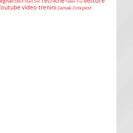
Vetture
Tecniche
egnali
SNCF
Telex
Start Set
Trix
Youtube video trenini
Zamak
Zinkpest