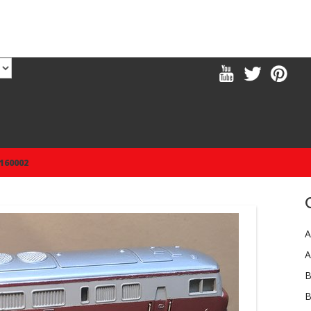
160002
A
A
B
B