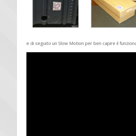
e di seguito un Slow Motion per ben capire il funzio