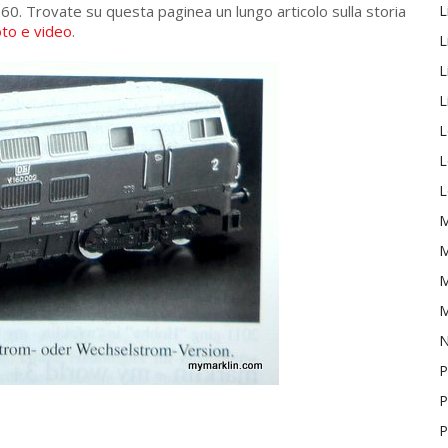
V160. Trovate su questa paginea un lungo articolo sulla storia
L
oto e video
.
L
L
L
L
L
L
M
M
M
M
P
P
P