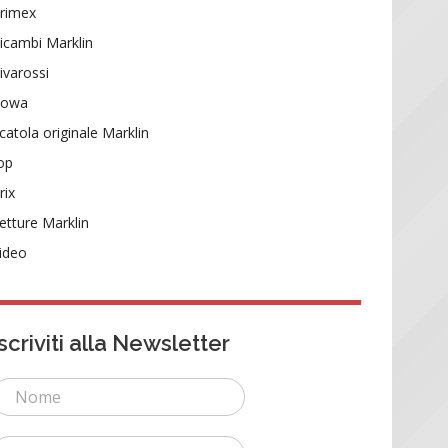
rimex
icambi Marklin
ivarossi
Rowa
catola originale Marklin
op
rix
etture Marklin
ideo
Iscriviti alla Newsletter