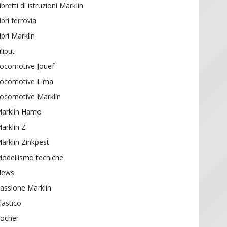
ibretti di istruzioni Marklin
ibri ferrovia
ibri Marklin
iliput
ocomotive Jouef
ocomotive Lima
ocomotive Marklin
arklin Hamo
arklin Z
ärklin Zinkpest
odellismo tecniche
News
assione Marklin
lastico
ocher