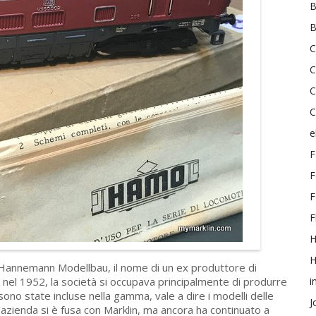
B
B
C
C
C
C
e
F
F
F
F
H
 Hannemann Modellbau, il nome di un ex produttore di
 nel 1952, la società si occupava principalmente di produrre
i
ono state incluse nella gamma, vale a dire i modelli delle
J
azienda si è fusa con Marklin, ma ancora ha continuato a