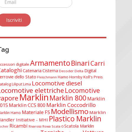
Tag
Armamento
Binari
Carri
ccessori digitale
Cataloghi
Catenaria
Cisterna
Digital
Decoder Delta
errovie dello Stato
Hamo
Hornby
Koll's Preis
Fleischmann
Locomotive diesel
atalog
Liliput
Lima
Locomotive elettriche
Locomotive
Marklin
Marklin 800
vapore
Marklin
Marklin Coccodrillo
015
Marklin CCS 800
Modellismo
Materiale FS
Märklin
arklin Hamo
Plastico Marklin
ändler Initiative - MHI
Ricambi
Scatola Marklin
Scala 0
ocher
Rivarossi
Rowa