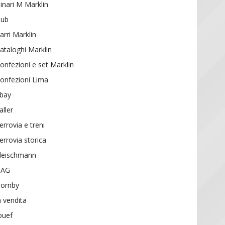
inari M Marklin
ub
arri Marklin
ataloghi Marklin
onfezioni e set Marklin
onfezioni Lima
bay
aller
errovia e treni
errovia storica
leischmann
HAG
ornby
n vendita
ouef