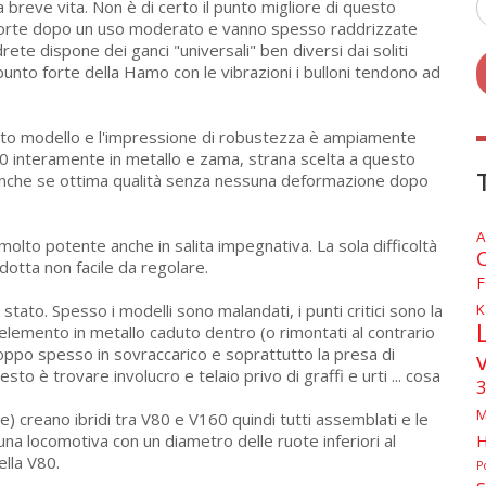
 breve vita. Non è di certo il punto migliore di questo
storte dopo un uso moderato e vanno spesso raddrizzate
te dispone dei ganci "universali" ben diversi dai soliti
punto forte della Hamo con le vibrazioni i bulloni tendono ad
questo modello e l'impressione di robustezza è ampiamente
160 interamente in metallo e zama, strana scelta a questo
a (anche se ottima qualità senza nessuna deformazione dopo
A
molto potente anche in salita impegnativa. La sola difficoltà
idotta non facile da regolare.
F
stato. Spesso i modelli sono malandati, i punti critici sono la
K
 elemento in metallo caduto dentro (o rimontati al contrario
 troppo spesso in sovraccarico e soprattutto la presa di
esto è trovare involucro e telaio privo di graffi e urti ... cosa
3
M
ere) creano ibridi tra V80 e V160 quindi tutti assemblati e le
na locomotiva con un diametro delle ruote inferiori al
H
ella V80.
P