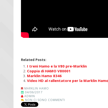
Related Posts:
I treni Hamo e la V80 pre-Marklin
Coppia di HAMO V80001
Marklin Hamo 8346
Video HD al rallentatore per la Marklin Ham
MARKLIN HAMO
04/06/2017
ADMIN
NON CI SONO COMMENTI