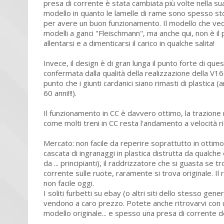
presa di corrente è stata cambiata più volte nella sua
modello in quanto le lamelle di rame sono spesso 
per avere un buon funzionamento. Il modello che vedre
modelli a ganci "Fleischmann", ma anche qui, non è il 
allentarsi e a dimenticarsi il carico in qualche salita!
Invece, il design è di gran lunga il punto forte di 
confermata dalla qualità della realizzazione della V
punto che i giunti cardanici siano rimasti di plastic
60 anni!!!).
Il funzionamento in CC è davvero ottimo, la trazione 
come molti treni in CC resta l'andamento a velocità r
Mercato: non facile da reperire soprattutto in ottimo 
cascata di ingranaggi in plastica distrutta da qualche
da ... principianti), il raddrizzatore che si guasta se
corrente sulle ruote, raramente si trova originale. Il r
non facile oggi.
I soliti furbetti su ebay (o altri siti dello stesso gen
vendono a caro prezzo. Potete anche ritrovarvi con u
modello originale... e spesso una presa di corrente d