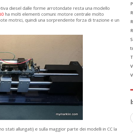
P
otiva diesel dalle forme arrotondate resta una modello
R
80
ha molti elementi comuni: motore centrale molto
ote motrici, quindi una sorprendente forza di trazione e un
R
S
t
T
V
V
ono stati allungati) e sulla maggior parte dei modelli in CC la