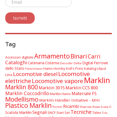
Tag
Armamento
Binari
Carri
Accessori digitale
Cataloghi
Catenaria
Cisterna
Digital
Ferrovie
Decoder Delta
dello Stato
Hamo
Hornby
Koll's Preis Katalog
Liliput
Fleischmann
Locomotive
Locomotive diesel
Lima
Marklin
elettriche
Locomotive vapore
Marklin 800
Marklin 3015
Marklin CCS 800
Marklin Coccodrillo
Materiale FS
Marklin Hamo
Modellismo
Märklin Händler Initiative - MHI
Plastico Marklin
Ricambi
Scala 0
Pocher
Rivarossi
Rowa
Tecniche
Segnali
Scatola Marklin
SNCF
Telex
Start Set
Trix