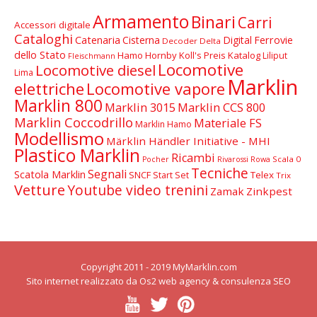
Armamento
Binari
Carri
Accessori digitale
Cataloghi
Catenaria
Cisterna
Digital
Ferrovie
Decoder Delta
dello Stato
Hamo
Hornby
Koll's Preis Katalog
Liliput
Fleischmann
Locomotive
Locomotive diesel
Lima
Marklin
elettriche
Locomotive vapore
Marklin 800
Marklin 3015
Marklin CCS 800
Marklin Coccodrillo
Materiale FS
Marklin Hamo
Modellismo
Märklin Händler Initiative - MHI
Plastico Marklin
Ricambi
Scala 0
Pocher
Rivarossi
Rowa
Tecniche
Segnali
Scatola Marklin
SNCF
Telex
Start Set
Trix
Vetture
Youtube video trenini
Zamak
Zinkpest
Copyright 2011 - 2019 MyMarklin.com
Sito internet realizzato da Os2
web agency
&
consulenza SEO