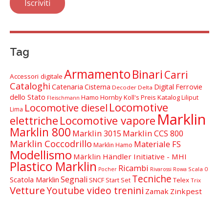
Tag
Armamento
Binari
Carri
Accessori digitale
Cataloghi
Catenaria
Cisterna
Digital
Ferrovie
Decoder Delta
dello Stato
Hamo
Hornby
Koll's Preis Katalog
Liliput
Fleischmann
Locomotive
Locomotive diesel
Lima
Marklin
elettriche
Locomotive vapore
Marklin 800
Marklin 3015
Marklin CCS 800
Marklin Coccodrillo
Materiale FS
Marklin Hamo
Modellismo
Märklin Händler Initiative - MHI
Plastico Marklin
Ricambi
Scala 0
Pocher
Rivarossi
Rowa
Tecniche
Segnali
Scatola Marklin
SNCF
Telex
Start Set
Trix
Vetture
Youtube video trenini
Zamak
Zinkpest