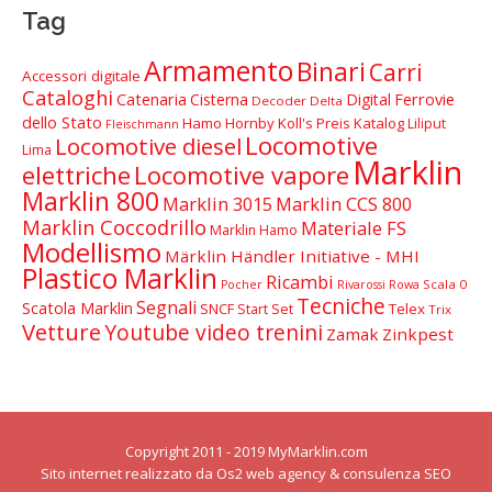
Tag
Armamento
Binari
Carri
Accessori digitale
Cataloghi
Catenaria
Cisterna
Digital
Ferrovie
Decoder Delta
dello Stato
Hamo
Hornby
Koll's Preis Katalog
Liliput
Fleischmann
Locomotive
Locomotive diesel
Lima
Marklin
elettriche
Locomotive vapore
Marklin 800
Marklin 3015
Marklin CCS 800
Marklin Coccodrillo
Materiale FS
Marklin Hamo
Modellismo
Märklin Händler Initiative - MHI
Plastico Marklin
Ricambi
Scala 0
Pocher
Rivarossi
Rowa
Tecniche
Segnali
Scatola Marklin
SNCF
Telex
Start Set
Trix
Vetture
Youtube video trenini
Zamak
Zinkpest
Copyright 2011 - 2019 MyMarklin.com
Sito internet realizzato da Os2
web agency
&
consulenza SEO