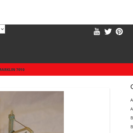
MARKLIN 7010
A
A
B
B