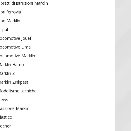
ibretti di istruzioni Marklin
ibri ferrovia
ibri Marklin
iliput
ocomotive Jouef
ocomotive Lima
ocomotive Marklin
arklin Hamo
arklin Z
ärklin Zinkpest
odellismo tecniche
News
assione Marklin
lastico
ocher