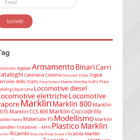
Tag
Armamento
Binari
Carri
ccessori digitale
Cataloghi
Catenaria
Cisterna
Digital
Decoder Delta
errovie dello Stato
Hamo
Hornby
Koll's Preis
Fleischmann
Locomotive diesel
atalog
Liliput
Lima
Locomotive elettriche
Locomotive
Marklin
Marklin 800
vapore
Marklin
Marklin Coccodrillo
015
Marklin CCS 800
Modellismo
Materiale FS
Märklin
arklin Hamo
Plastico Marklin
ändler Initiative - MHI
Ricambi
Scatola Marklin
Scala 0
ocher
Rivarossi
Rowa