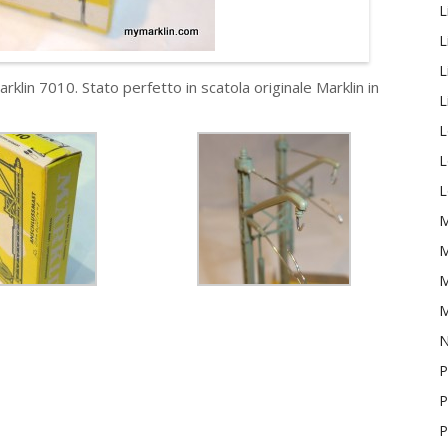
L
L
L
arklin 7010. Stato perfetto in scatola originale Marklin in
L
L
L
L
M
M
M
M
P
P
P