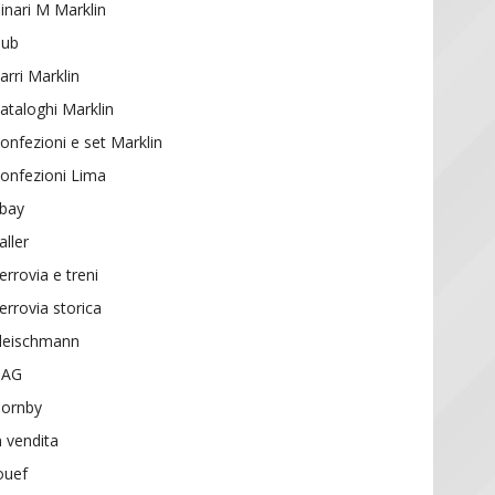
inari M Marklin
ub
arri Marklin
ataloghi Marklin
onfezioni e set Marklin
onfezioni Lima
bay
aller
errovia e treni
errovia storica
leischmann
HAG
ornby
n vendita
ouef