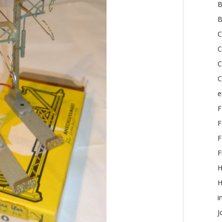
B
B
C
C
C
C
e
F
F
F
F
H
i
J