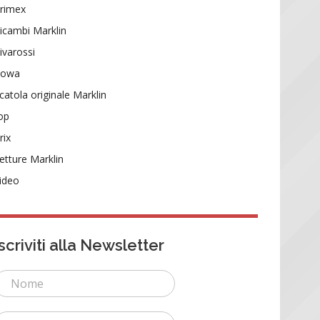
rimex
icambi Marklin
ivarossi
Rowa
catola originale Marklin
op
rix
etture Marklin
ideo
Iscriviti alla Newsletter